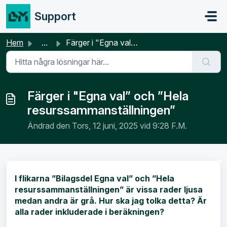
Hoppa över till huvudinnehåll
Support
Hem
...
Färger i "Egna val” och ”Hela resurssammanställningen”
Färger i "Egna val” och ”Hela
resurssammanställningen”
Ändrad den Tors, 12 juni, 2025 vid 9:28 F.M.
I flikarna ”Bilagsdel Egna val” och ”Hela
resurssammanställningen” är vissa rader ljusa
medan andra är grå. Hur ska jag tolka detta? Är
alla rader inkluderade i beräkningen?