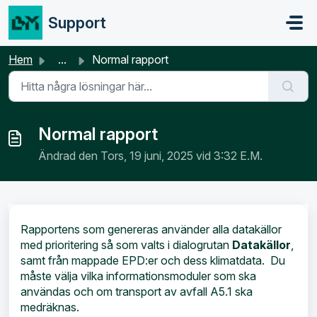
Hoppa över till huvudinnehåll
Support
Hem
...
Normal rapport
Normal rapport
Ändrad den Tors, 19 juni, 2025 vid 3:32 E.M.
Rapportens som genereras använder alla datakällor
med prioritering så som valts i dialogrutan
Datakällor
,
samt från mappade EPD:er och dess klimatdata. Du
måste välja vilka informationsmoduler som ska
användas och om transport av avfall A5.1 ska
medräknas.