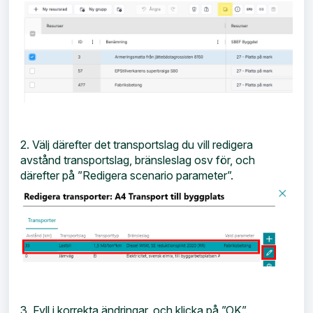
2. Välj därefter det transportslag du vill redigera
avstånd transportslag, bränsleslag osv för, och
därefter på ”Redigera scenario parameter”.
3. Fyll i korrekta ändringar, och klicka på ”OK”.