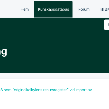
Hem
Kunskapsdatabas
Forum
Till 
ng
98 som ”originalkalkylens resursregister” vid import av