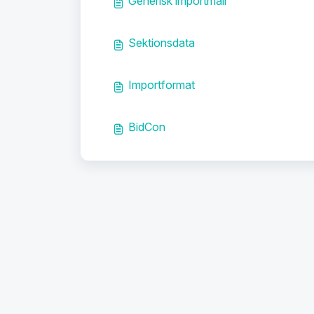
Generisk importmall
Sektionsdata
Importformat
BidCon