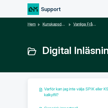
Hoppa över till huvudinnehåll
Support
Hem
Kunskapsdatabas
Vanliga Frågor och Svar
Digital Inläsni
Varför kan jag inte välja SPIK eller K
kalkylfil?